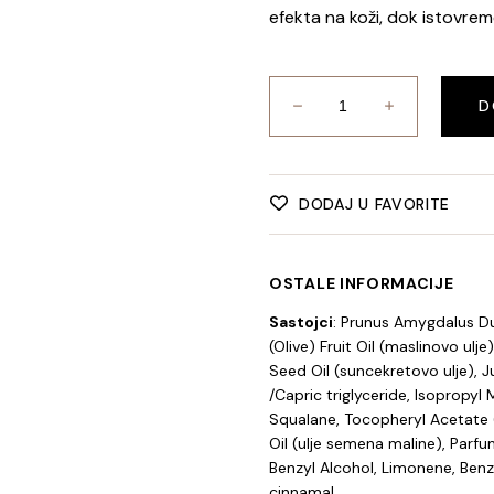
efekta na koži, dok istovrem
D
DODAJ U FAVORITE
OSTALE INFORMACIJE
Sastojci
: Prunus Amygdalus Du
(Olive) Fruit Oil (maslinovo ul
Seed Oil (suncekretovo ulje), J
/Capric triglyceride, Isopropyl 
Squalane, Tocopheryl Acetate (
Oil (ulje semena maline), Parfum
Benzyl Alcohol, Limonene, Benz
cinnamal.