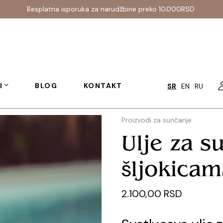
Besplatna isporuka za narudžbine preko 10.000RSD
I
BLOG
KONTAKT
SR
EN
RU
Proizvodi za sunčanje
Ulje za s
šljokicam
2.100,00
RSD