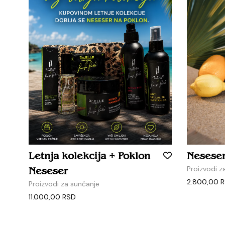
Letnja kolekcija + Poklon
Nesese
Proizvodi z
Neseser
2.800,00
R
Proizvodi za sunčanje
11.000,00
RSD