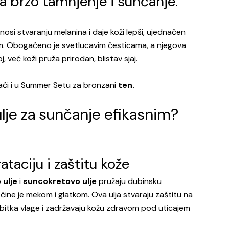
za brzo tamnjenje i sunčanje.
inosi stvaranju melanina i daje koži lepši, ujednačen
m. Obogaćeno je svetlucavim česticama, a njegova
, već koži pruža prirodan, blistav sjaj.
ći i u
Summer Setu za bronzani
ten
.
 ulje za sunčanje efikasnim?
rataciju i zaštitu kože
 ulje
i
suncokretovo ulje
pružaju dubinsku
i čine je mekom i glatkom. Ova ulja stvaraju zaštitu na
bitka vlage i zadržavaju kožu zdravom pod uticajem