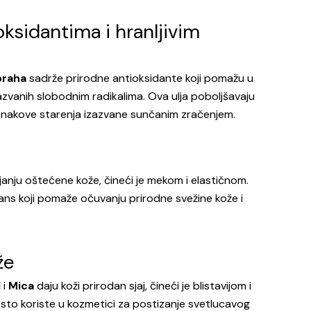
oksidantima i hranljivim
 oraha
sadrže prirodne antioksidante koji pomažu u
azvanih slobodnim radikalima. Ova ulja poboljšavaju
 znakove starenja izazvane sunčanim zračenjem.
nju oštećene kože, čineći je mekom i elastičnom.
ans koji pomaže očuvanju prirodne svežine kože i
že
l
i
Mica
daju koži prirodan sjaj, čineći je blistavijom i
esto koriste u kozmetici za postizanje svetlucavog