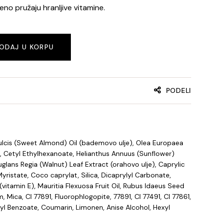
eno pružaju hranljive vitamine.
ODAJ U KORPU
PODELI
lcis (Sweet Almond) Oil (bademovo ulje), Olea Europaea
je), Cetyl Ethylhexanoate, Helianthus Annuus (Sunflower)
uglans Regia (Walnut) Leaf Extract (orahovo ulje), Caprylic
Myristate, Coco caprylat, Silica, Dicaprylyl Carbonate,
vitamin E), Mauritia Flexuosa Fruit Oil, Rubus Idaeus Seed
, Mica, CI 77891, Fluorophlogopite, 77891, CI 77491, CI 77861,
yl Benzoate, Coumarin, Limonen, Anise Alcohol, Hexyl