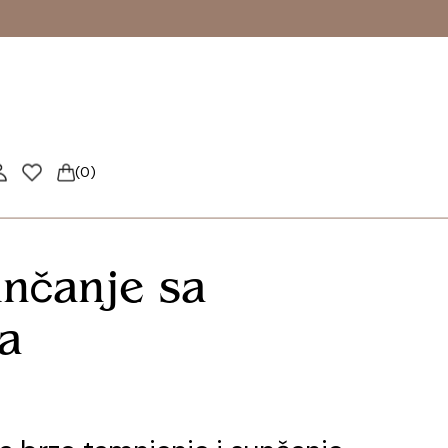
(
0
)
unčanje sa
a