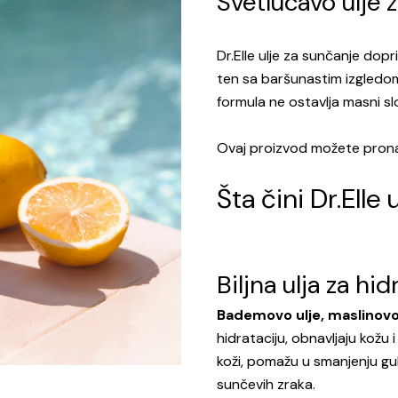
Svetlucavo ulje 
Dr.Elle ulje za sunčanje dopr
ten sa baršunastim izgledo
formula ne ostavlja masni sloj
Ovaj proizvod možete prona
Šta čini Dr.Elle
Biljna ulja za hid
Bademovo ulje,
maslinovo
hidrataciju, obnavljaju kožu 
koži, pomažu u smanjenju gu
sunčevih zraka.