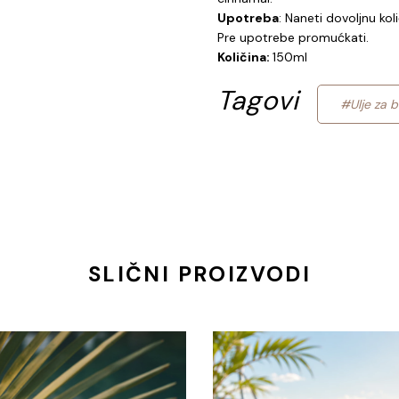
Upotreba
: Naneti dovoljnu koli
Pre upotrebe promućkati.
Količina:
150ml
Tagovi
#Ulje za b
SLIČNI PROIZVODI