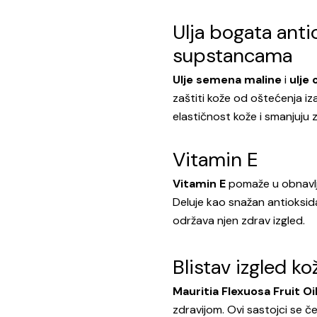
Ulja bogata anti
supstancama
Ulje semena maline
i
ulje
zaštiti kože od oštećenja iz
elastičnost kože i smanjuju
Vitamin E
Vitamin E
pomaže u obnavlja
Deluje kao snažan antioksid
održava njen zdrav izgled.
Blistav izgled ko
Mauritia Flexuosa Fruit Oi
zdravijom. Ovi sastojci se č