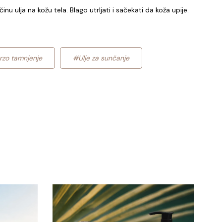
činu ulja na kožu tela. Blago utrljati i sačekati da koža upije.
rzo tamnjenje
#Ulje za sunčanje