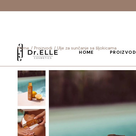
Home
Proizvodi
Ulje za sunčanje sa šljokicama
HOME
PROIZVOD