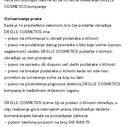
neće biti dostupni nikome ko za to nema ovlašćenje DR.ELLE
COSMETICS kompanije.
Ostvarivanje prava
Kada je to predviđeno zakonom, lice čije podatke obrađuje
DR.ELLE COSMETICS ima:
– pravo na informacije o obradi podataka o ličnosti
– pravo na povlačenje datog pristanka u bilo koje vreme (opoziv
saglasnosti) ukoliko DR.ELLE COSMETICS podatke o ličnosti
obrađuje uz dati pristanak
– pravo na ispravku i/ili dopunu već datih podataka o ličnosti
– pravo na brisanje podataka o ličnosti kada isti više nisu
potrebni za ostvarenje svrhe za koju su dati
– pravo na podnošenje prigovora direktno DR.ELLE COSMETICS
kompaniji ili nadležnom državnom organu
DR.ELLE COSMETICS licima čiji se podaci o ličnosti obrađuju, u
cilju realizacije gore nabrojanih prava, obezbeđuje sledeće
komunikacijske kanale za postavljanje zahteva:
– putem telefona pozivom na broj 061 1689 711