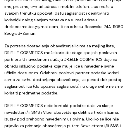
ime, prezime, e-mail, adresa i mobilni telefon. Lice može u
svakom trenutku opozvati datu saglasnost i deaktivirati
korisnički nalog slanjem zahteva na e-mail adresu
drellecosmetics@gmail.com,, ili na adresu: Bosanska 74A, 11080
Beograd-Zemun.
Za potrebe dostavljanja obaveštenja licima sa mejling liste,
DR.ELLE COSMETICS može koristiti usluge spoljnih poslovnih
partnera. U navedenom slučaju DR.ELLE COSMETICS daje na
obradu isključivo podatke koje mu je lice u navedene svrhe
učinilo dostupnim. Odabrani poslovni partner podatke koristi
samo za svrhu dostavljanja obaveštenja, za period dok postoji
saglasnost lica (do opoziva saglasnosti) i u druge svrhe ne sme
koristiti predmetne podatke.
DR.ELLE COSMETICS neće kontakt podatke date za slanje
newsletter i/ili SMS i Viber obaveštenja deliti sa trećim licima,
izuzev pod prehodno navedenim uslovima. Ukoliko se lice nije
prijavilo za primanje obaveštenja putem Newslettera i/ili SMS i