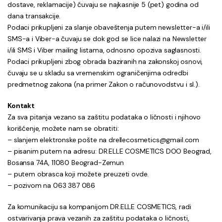
dostave, reklamacije) čuvaju se najkasnije 5 (pet) godina od
dana transakcije.
Podaci prikupljeni za slanje obaveštenja putem newsletter-a i/ili
SMS-a i Viber-a čuvaju se dok god se lice nalazi na Newsletter
i/ili SMS i Viber mailing listama, odnosno opoziva saglasnosti.
Podaci prikupljeni zbog obrada baziranih na zakonskoj osnovi,
čuvaju se u skladu sa vremenskim ograničenjima odredbi
predmetnog zakona (na primer Zakon o računovodstvu i sl.).
Kontakt
Za sva pitanja vezano sa zaštitu podataka o ličnosti i njihovo
korišćenje, možete nam se obratiti:
– slanjem elektronske pošte na drellecosmetics@gmail.com
– pisanim putem na adresu: DR.ELLE COSMETICS DOO Beograd,
Bosansa 74A, 11080 Beograd-Zemun
– putem obrasca koji možete preuzeti ovde.
– pozivom na 063 387 086
Za komunikaciju sa kompanijom DR.ELLE COSMETICS, radi
ostvarivanja prava vezanih za zaštitu podataka o ličnosti,