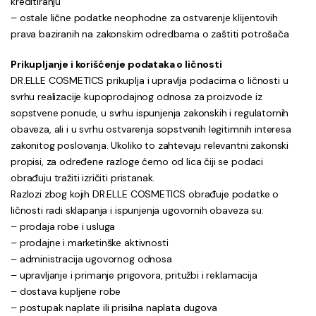
kreditiranju
– ostale lične podatke neophodne za ostvarenje klijentovih
prava baziranih na zakonskim odredbama o zaštiti potrošača
Prikupljanje i korišćenje podataka o ličnosti
DR.ELLE COSMETICS prikuplja i upravlja podacima o ličnosti u
svrhu realizacije kupoprodajnog odnosa za proizvode iz
sopstvene ponude, u svrhu ispunjenja zakonskih i regulatornih
obaveza, ali i u svrhu ostvarenja sopstvenih legitimnih interesa
zakonitog poslovanja. Ukoliko to zahtevaju relevantni zakonski
propisi, za određene razloge ćemo od lica čiji se podaci
obrađuju tražiti izričiti pristanak.
Razlozi zbog kojih DR.ELLE COSMETICS obrađuje podatke o
ličnosti radi sklapanja i ispunjenja ugovornih obaveza su:
– prodaja robe i usluga
– prodajne i marketinške aktivnosti
– administracija ugovornog odnosa
– upravljanje i primanje prigovora, pritužbi i reklamacija
– dostava kupljene robe
– postupak naplate ili prisilna naplata dugova