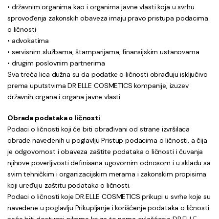
• državnim organima kao i organima javne vlasti koja u svrhu
sprovođenja zakonskih obaveza imaju pravo pristupa podacima
o ličnosti
• advokatima
• servisnim službama, štamparijama, finansijskim ustanovama
• drugim poslovnim partnerima
Sva treća lica dužna su da podatke o ličnosti obrađuju isključivo
prema uputstvima DR.ELLE COSMETICS kompanije, izuzev
državnih organa i organa javne vlasti.
Obrada podataka o ličnosti
Podaci o ličnosti koji će biti obrađivani od strane izvršilaca
obrade navedenih u poglavlju Pristup podacima o ličnosti, a čija
je odgovornost i obaveza zaštite podataka o ličnosti i čuvanja
njihove poverljivosti definisana ugovornim odnosom i u skladu sa
svim tehničkim i organizacijskim merama i zakonskim propisima
koji uređuju zaštitu podataka o ličnosti.
Podaci o ličnosti koje DR.ELLE COSMETICS prikupi u svrhe koje su
navedene u poglavlju Prikupljanje i korišćenje podataka o ličnosti