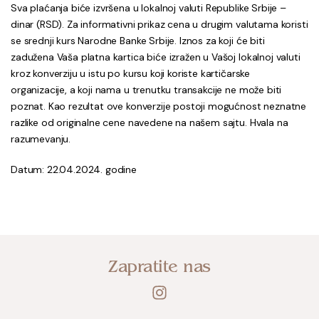
Sva plaćanja biće izvršena u lokalnoj valuti Republike Srbije –
dinar (RSD). Za informativni prikaz cena u drugim valutama koristi
se srednji kurs Narodne Banke Srbije. Iznos za koji će biti
zadužena Vaša platna kartica biće izražen u Vašoj lokalnoj valuti
kroz konverziju u istu po kursu koji koriste kartičarske
organizacije, a koji nama u trenutku transakcije ne može biti
poznat. Kao rezultat ove konverzije postoji mogućnost neznatne
razlike od originalne cene navedene na našem sajtu. Hvala na
razumevanju.
Datum: 22.04.2024. godine
Zapratite nas