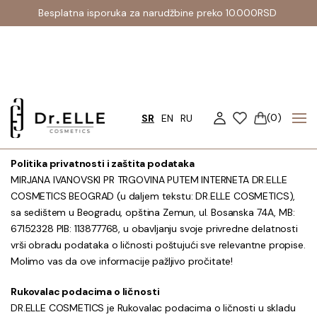
Besplatna isporuka za narudžbine preko 10.000RSD
Politika privatnosti
(
0
)
SR
EN
RU
Politika privatnosti i zaštita podataka
MIRJANA IVANOVSKI PR TRGOVINA PUTEM INTERNETA DR.ELLE
COSMETICS BEOGRAD (u daljem tekstu: DR.ELLE COSMETICS),
sa sedištem u Beogradu, opština Zemun, ul. Bosanska 74A, MB:
67152328 PIB: 113877768, u obavljanju svoje privredne delatnosti
vrši obradu podataka o ličnosti poštujući sve relevantne propise.
Molimo vas da ove informacije pažljivo pročitate!
Rukovalac podacima o ličnosti
DR.ELLE COSMETICS je Rukovalac podacima o ličnosti u skladu