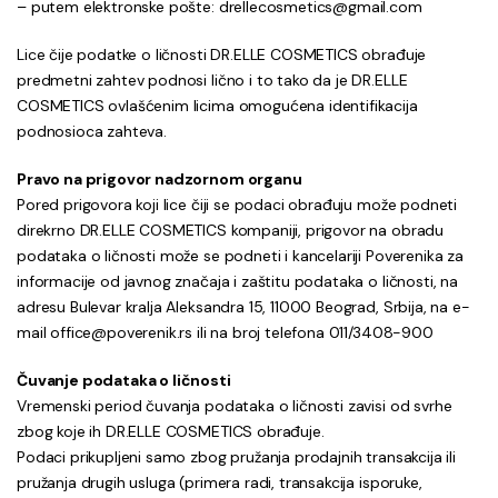
– putem elektronske pošte: drellecosmetics@gmail.com
Lice čije podatke o ličnosti DR.ELLE COSMETICS obrađuje
predmetni zahtev podnosi lično i to tako da je DR.ELLE
COSMETICS ovlašćenim licima omogućena identifikacija
podnosioca zahteva.
Pravo na prigovor nadzornom organu
Pored prigovora koji lice čiji se podaci obrađuju može podneti
direkrno DR.ELLE COSMETICS kompaniji, prigovor na obradu
podataka o ličnosti može se podneti i kancelariji Poverenika za
informacije od javnog značaja i zaštitu podataka o ličnosti, na
adresu Bulevar kralja Aleksandra 15, 11000 Beograd, Srbija, na e-
mail office@poverenik.rs ili na broj telefona 011/3408-900
Čuvanje podataka o ličnosti
Vremenski period čuvanja podataka o ličnosti zavisi od svrhe
zbog koje ih DR.ELLE COSMETICS obrađuje.
Podaci prikupljeni samo zbog pružanja prodajnih transakcija ili
pružanja drugih usluga (primera radi, transakcija isporuke,