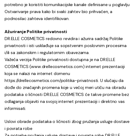
potrebno je koristiti komunikacijske kanale definisane u poglavlju
Ostvarivanje prava kako bi svaki zahtev bio prihvaćen, a
podnosilac zahteva identifikovan.
Ažuriranje Politike privatnosti
DR.ELLE COSMETICS redovno revidira i ažurira sadržaj Politike
privatnosti i isti usklađuje sa sopstvenim poslovnim procesima
i/ili sa zakonskim i regulatornim obavezama.
Važeća verzija Politike privatnosti dostupna je na DR.ELLE
COSMETICS (www.drellecosmetics.com) internet prezentaciji
koja se nalazi na internet domenu
https://drellecosmetics.com/politika-privatnosti. U slučaju da
dođe do značajnih promena koje u većoj meri utiču na obradu
podataka o ličnosti DR.ELLE COSMETICS će takve promene bez
odlaganja objaviti na svojoj internet prezentaciji i direktno vas
informisati.
Uslovi obrade podataka o ličnosti zbog pružanja usluge dostave
i povrata robe
Za potrebe pružanja usluge dostave i povrata robe DR.ELLE