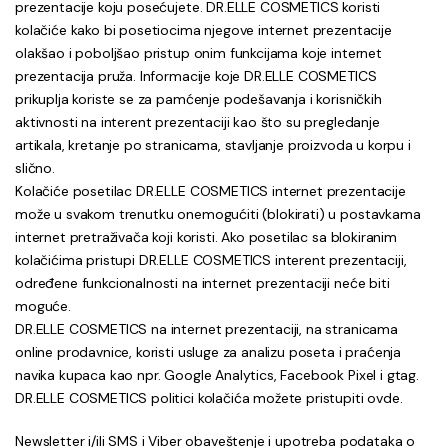
prezentacije koju posećujete. DR.ELLE COSMETICS koristi
kolačiće kako bi posetiocima njegove internet prezentacije
olakšao i poboljšao pristup onim funkcijama koje internet
prezentacija pruža. Informacije koje DR.ELLE COSMETICS
prikuplja koriste se za pamćenje podešavanja i korisničkih
aktivnosti na interent prezentaciji kao što su pregledanje
artikala, kretanje po stranicama, stavljanje proizvoda u korpu i
slično.
Kolačiće posetilac DR.ELLE COSMETICS internet prezentacije
može u svakom trenutku onemogućiti (blokirati) u postavkama
internet pretraživača koji koristi. Ako posetilac sa blokiranim
kolačićima pristupi DR.ELLE COSMETICS interent prezentaciji,
određene funkcionalnosti na internet prezentaciji neće biti
moguće.
DR.ELLE COSMETICS na internet prezentaciji, na stranicama
online prodavnice, koristi usluge za analizu poseta i praćenja
navika kupaca kao npr. Google Analytics, Facebook Pixel i gtag.
DR.ELLE COSMETICS politici kolačića možete pristupiti ovde.
Newsletter i/ili SMS i Viber obaveštenje i upotreba podataka o