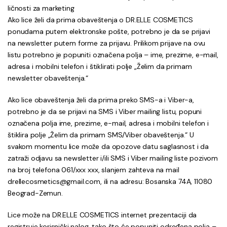
ličnosti za marketing
Ako lice želi da prima obaveštenja o DR.ELLE COSMETICS
ponudama putem elektronske pošte, potrebno je da se prijavi
na newsletter putem forme za prijavu. Prilikom prijave na ovu
listu potrebno je popuniti označena polja – ime, prezime, e-mail,
adresa i mobilni telefon i štiklirati polje „Želim da primam
newsletter obaveštenja.“
Ako lice obaveštenja želi da prima preko SMS-a i Viber-a,
potrebno je da se prijavi na SMS i Viber mailing listu, popuni
označena polja ime, prezime, e-mail, adresa i mobilni telefon i
štiklira polje „Želim da primam SMS/Viber obaveštenja.“ U
svakom momentu lice može da opozove datu saglasnost i da
zatraži odjavu sa newsletter i/ili SMS i Viber mailing liste pozivom
na broj telefona 061/xxx xxx, slanjem zahteva na mail
drellecosmetics@gmail.com, ili na adresu: Bosanska 74A, 11080
Beograd-Zemun.
Lice može na DR.ELLE COSMETICS internet prezentaciji da
registruje korisnički nalog, tako što će popuniti određena polja –