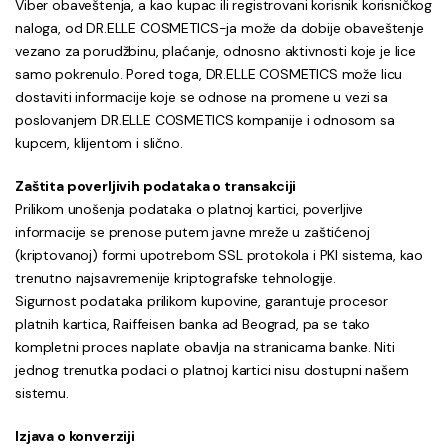
Viber obaveštenja, a kao kupac ili registrovani korisnik korisničkog
naloga, od DR.ELLE COSMETICS-ja može da dobije obaveštenje
vezano za porudžbinu, plaćanje, odnosno aktivnosti koje je lice
samo pokrenulo. Pored toga, DR.ELLE COSMETICS može licu
dostaviti informacije koje se odnose na promene u vezi sa
poslovanjem DR.ELLE COSMETICS kompanije i odnosom sa
kupcem, klijentom i slično.
Zaštita poverljivih podataka o transakciji
Prilikom unošenja podataka o platnoj kartici, poverljive
informacije se prenose putem javne mreže u zaštićenoj
(kriptovanoj) formi upotrebom SSL protokola i PKI sistema, kao
trenutno najsavremenije kriptografske tehnologije.
Sigurnost podataka prilikom kupovine, garantuje procesor
platnih kartica, Raiffeisen banka ad Beograd, pa se tako
kompletni proces naplate obavlja na stranicama banke. Niti
jednog trenutka podaci o platnoj kartici nisu dostupni našem
sistemu.
Izjava o konverziji