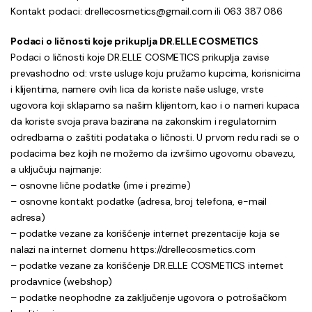
Kontakt podaci: drellecosmetics@gmail.com ili 063 387 086
Podaci o ličnosti koje prikuplja DR.ELLE COSMETICS
Podaci o ličnosti koje DR.ELLE COSMETICS prikuplja zavise
prevashodno od: vrste usluge koju pružamo kupcima, korisnicima
i klijentima, namere ovih lica da koriste naše usluge, vrste
ugovora koji sklapamo sa našim klijentom, kao i o nameri kupaca
da koriste svoja prava bazirana na zakonskim i regulatornim
odredbama o zaštiti podataka o ličnosti. U prvom redu radi se o
podacima bez kojih ne možemo da izvršimo ugovornu obavezu,
a uključuju najmanje:
– osnovne lične podatke (ime i prezime)
– osnovne kontakt podatke (adresa, broj telefona, e-mail
adresa)
– podatke vezane za korišćenje internet prezentacije koja se
nalazi na internet domenu https://drellecosmetics.com
– podatke vezane za korišćenje DR.ELLE COSMETICS internet
prodavnice (webshop)
– podatke neophodne za zaključenje ugovora o potrošačkom