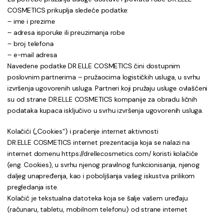
COSMETICS prikuplja sledeće podatke:
– ime i prezime
– adresa isporuke ili preuzimanja robe
– broj telefona
– e-mail adresa
Navedene podatke DR.ELLE COSMETICS čini dostupnim
poslovnim partnerima – pružaocima logističkih usluga, u svrhu
izvršenja ugovorenih usluga. Partneri koji pružaju usluge ovlašćeni
su od strane DR.ELLE COSMETICS kompanije za obradu ličnih
podataka kupaca isključivo u svrhu izvršenja ugovorenih usluga.
Kolačići („Cookies“) i praćenje internet aktivnosti
DR.ELLE COSMETICS internet prezentacija koja se nalazi na
internet domenu https://drellecosmetics.com/ koristi kolačiće
(eng. Cookies), u svrhu njenog pravilnog funkcionisanja, njenog
daljeg unapređenja, kao i poboljšanja vašeg iskustva prilikom
pregledanja iste.
Kolačić je tekstualna datoteka koja se šalje vašem uređaju
(računaru, tabletu, mobilnom telefonu) od strane internet