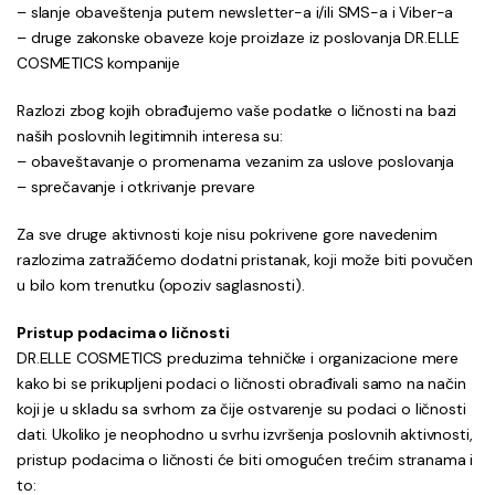
– slanje obaveštenja putem newsletter-a i/ili SMS-a i Viber-a
– druge zakonske obaveze koje proizlaze iz poslovanja DR.ELLE
COSMETICS kompanije
Razlozi zbog kojih obrađujemo vaše podatke o ličnosti na bazi
naših poslovnih legitimnih interesa su:
– obaveštavanje o promenama vezanim za uslove poslovanja
– sprečavanje i otkrivanje prevare
Za sve druge aktivnosti koje nisu pokrivene gore navedenim
razlozima zatražićemo dodatni pristanak, koji može biti povučen
u bilo kom trenutku (opoziv saglasnosti).
Pristup podacima o ličnosti
DR.ELLE COSMETICS preduzima tehničke i organizacione mere
kako bi se prikupljeni podaci o ličnosti obrađivali samo na način
koji je u skladu sa svrhom za čije ostvarenje su podaci o ličnosti
dati. Ukoliko je neophodno u svrhu izvršenja poslovnih aktivnosti,
pristup podacima o ličnosti će biti omogućen trećim stranama i
to: