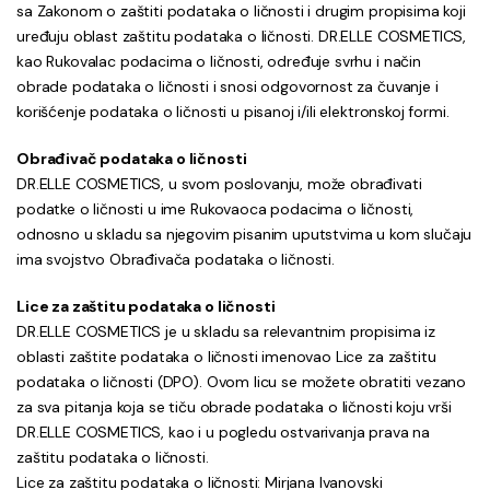
sa Zakonom o zaštiti podataka o ličnosti i drugim propisima koji
uređuju oblast zaštitu podataka o ličnosti. DR.ELLE COSMETICS,
kao Rukovalac podacima o ličnosti, određuje svrhu i način
obrade podataka o ličnosti i snosi odgovornost za čuvanje i
korišćenje podataka o ličnosti u pisanoj i/ili elektronskoj formi.
Obrađivač podataka o ličnosti
DR.ELLE COSMETICS, u svom poslovanju, može obrađivati
podatke o ličnosti u ime Rukovaoca podacima o ličnosti,
odnosno u skladu sa njegovim pisanim uputstvima u kom slučaju
ima svojstvo Obrađivača podataka o ličnosti.
Lice za zaštitu podataka o ličnosti
DR.ELLE COSMETICS je u skladu sa relevantnim propisima iz
oblasti zaštite podataka o ličnosti imenovao Lice za zaštitu
podataka o ličnosti (DPO). Ovom licu se možete obratiti vezano
za sva pitanja koja se tiču obrade podataka o ličnosti koju vrši
DR.ELLE COSMETICS, kao i u pogledu ostvarivanja prava na
zaštitu podataka o ličnosti.
Lice za zaštitu podataka o ličnosti: Mirjana Ivanovski